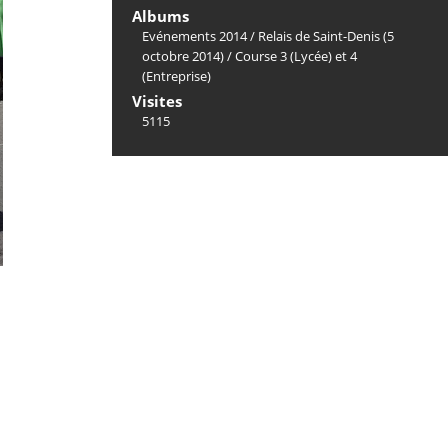
Albums
Evénements 2014
/
Relais de Saint-Denis (5
octobre 2014)
/
Course 3 (Lycée) et 4
(Entreprise)
Visites
5115