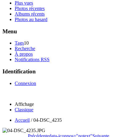
Plus vues
Photos récentes
Albums récents
Photos au hasard
Menu
Tags
10
Recherche
À propos
Notifications RSS
Identification
Connexion
Affichage
Classique
Accueil
/
04-DSC_4235
Précédente
data-iconpos="notext"
Suivante