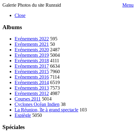
Galerie Photos du site Runraid
Menu
Close
Albums
Evénements 2022
595
Evénements 2021
50
Evénements 2020
2487
Evénements 2019
5004
Evénements 2018
4111
Evénements 2017
6634
Evénements 2015
7960
Evénements 2016
7114
Evénements 2014
6519
Evénements 2013
7573
Evénements 2012
4987
Courses 2011
5014
Cyclones Océan Indien
38
La Réunion, île à grand spectacle
103
Espiègle
5050
Spéciales