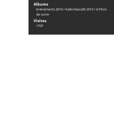
Albums
Evénements 2014
/
Kalla Nescafé 2014
/
6 Piton
de sucre
Visites
1707