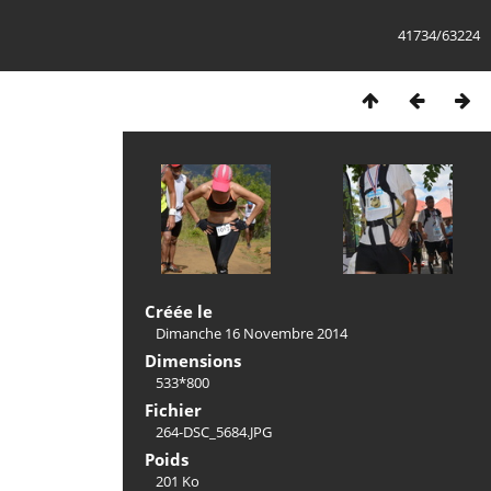
41734/63224
Créée le
Dimanche 16 Novembre 2014
Dimensions
533*800
Fichier
264-DSC_5684.JPG
Poids
201 Ko