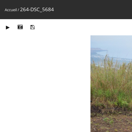
264-DSC_5684
Accueil
/