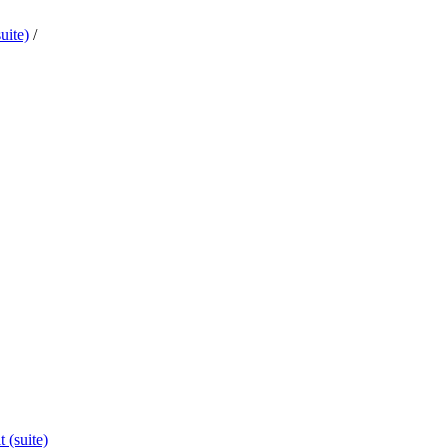
uite)
/
 (suite)