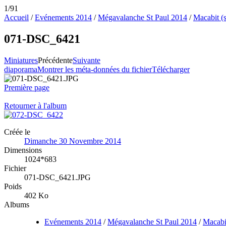
1/91
Accueil
/
Evénements 2014
/
Mégavalanche St Paul 2014
/
Macabit (s
071-DSC_6421
Miniatures
Précédente
Suivante
diaporama
Montrer les méta-données du fichier
Télécharger
Première page
Retourner à l'album
Créée le
Dimanche 30 Novembre 2014
Dimensions
1024*683
Fichier
071-DSC_6421.JPG
Poids
402 Ko
Albums
Evénements 2014
/
Mégavalanche St Paul 2014
/
Macabit