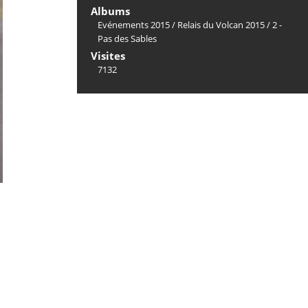
Albums
Evénements 2015
/
Relais du Volcan 2015
/
2 -
Pas des Sables
Visites
7132