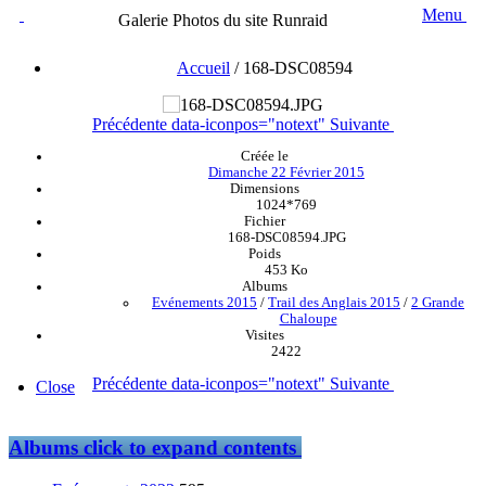
Menu
Galerie Photos du site Runraid
Accueil
/
168-DSC08594
Précédente
data-iconpos="notext"
Suivante
Créée le
Dimanche 22 Février 2015
Dimensions
1024*769
Fichier
168-DSC08594.JPG
Poids
453 Ko
Albums
Evénements 2015
/
Trail des Anglais 2015
/
2 Grande
Chaloupe
Visites
2422
Précédente
data-iconpos="notext"
Suivante
Close
Albums
click to expand contents