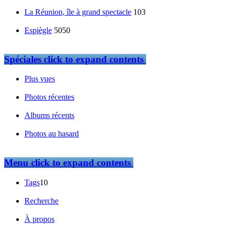
La Réunion, île à grand spectacle
103
Espiègle
5050
Spéciales
click to expand contents
Plus vues
Photos récentes
Albums récents
Photos au hasard
Menu
click to expand contents
Tags
10
Recherche
À propos