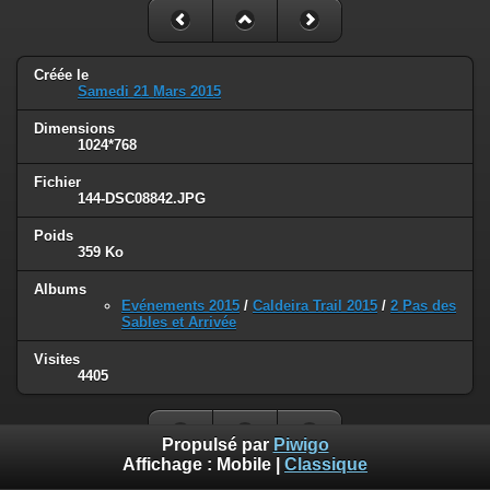
Créée le
Samedi 21 Mars 2015
Dimensions
1024*768
Fichier
144-DSC08842.JPG
Poids
359 Ko
Albums
Evénements 2015
/
Caldeira Trail 2015
/
2 Pas des
Sables et Arrivée
Visites
4405
Propulsé par
Piwigo
Affichage :
Mobile
|
Classique