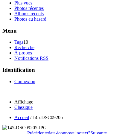
Plus vues
Photos récentes
Albums récents
Photos au hasard
Menu
Tags
10
Recherche
À propos
Notifications RSS
Identification
Connexion
Affichage
Classique
Accueil
/
145-DSC09205
Précédente
data-iconpos="notext"
Suivante