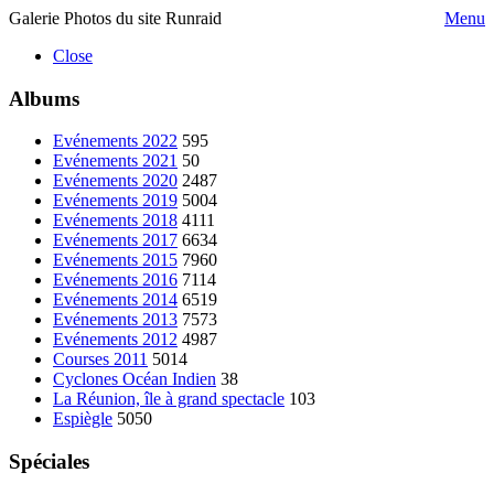
Galerie Photos du site Runraid
Menu
Close
Albums
Evénements 2022
595
Evénements 2021
50
Evénements 2020
2487
Evénements 2019
5004
Evénements 2018
4111
Evénements 2017
6634
Evénements 2015
7960
Evénements 2016
7114
Evénements 2014
6519
Evénements 2013
7573
Evénements 2012
4987
Courses 2011
5014
Cyclones Océan Indien
38
La Réunion, île à grand spectacle
103
Espiègle
5050
Spéciales