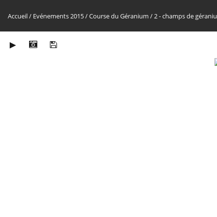
Accueil
/
Evénements 2015
/
Course du Géranium
/
2 - champs de géraniu