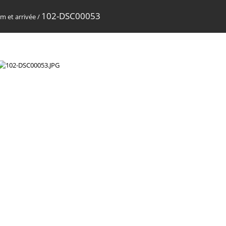
102-DSC00053
m et arrivée
/