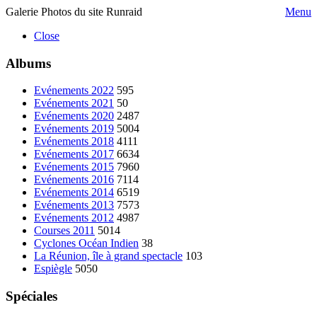
Galerie Photos du site Runraid
Menu
Close
Albums
Evénements 2022
595
Evénements 2021
50
Evénements 2020
2487
Evénements 2019
5004
Evénements 2018
4111
Evénements 2017
6634
Evénements 2015
7960
Evénements 2016
7114
Evénements 2014
6519
Evénements 2013
7573
Evénements 2012
4987
Courses 2011
5014
Cyclones Océan Indien
38
La Réunion, île à grand spectacle
103
Espiègle
5050
Spéciales