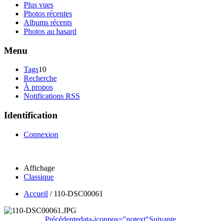
Plus vues
Photos récentes
Albums récents
Photos au hasard
Menu
Tags
10
Recherche
À propos
Notifications RSS
Identification
Connexion
Affichage
Classique
Accueil
/
110-DSC00061
Précédente
data-iconpos="notext"
Suivante