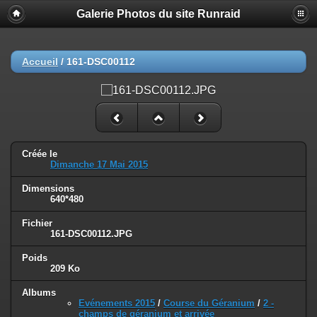
Galerie Photos du site Runraid
Accueil
/
161-DSC00112
Créée le
Dimanche 17 Mai 2015
Dimensions
640*480
Fichier
161-DSC00112.JPG
Poids
209 Ko
Albums
Evénements 2015
/
Course du Géranium
/
2 -
champs de géranium et arrivée