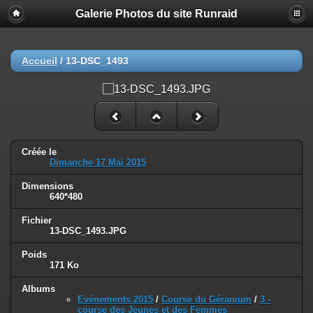
Galerie Photos du site Runraid
Accueil
/
13-DSC_1493
Créée le
Dimanche 17 Mai 2015
Dimensions
640*480
Fichier
13-DSC_1493.JPG
Poids
171 Ko
Albums
Evénements 2015
/
Course du Géranium
/
3 -
course des Jeunes et des Femmes