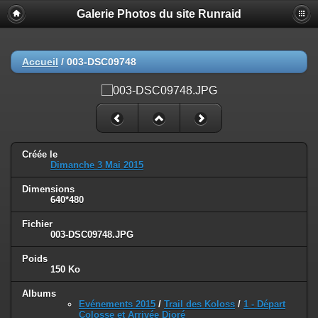
Galerie Photos du site Runraid
Accueil
/
003-DSC09748
Créée le
Dimanche 3 Mai 2015
Dimensions
640*480
Fichier
003-DSC09748.JPG
Poids
150 Ko
Albums
Evénements 2015
/
Trail des Koloss
/
1 - Départ
Colosse et Arrivée Dioré