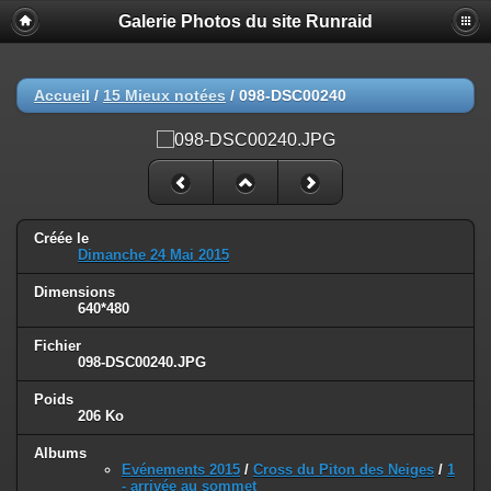
Galerie Photos du site Runraid
Accueil
/
15 Mieux notées
/
098-DSC00240
Créée le
Dimanche 24 Mai 2015
Dimensions
640*480
Fichier
098-DSC00240.JPG
Poids
206 Ko
Albums
Evénements 2015
/
Cross du Piton des Neiges
/
1
- arrivée au sommet