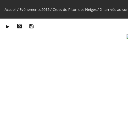
Accueil
/
Evénements 2015
/
Cross du Piton des Neiges
/
2 - arrivée au s