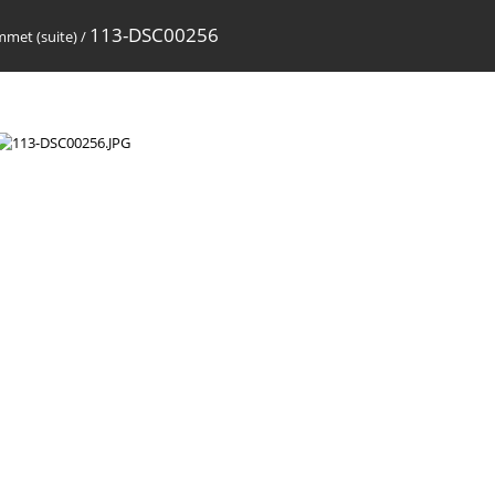
113-DSC00256
ommet (suite)
/