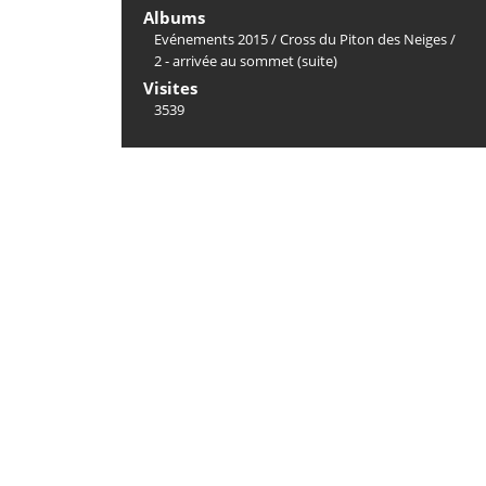
Albums
Evénements 2015
/
Cross du Piton des Neiges
/
2 - arrivée au sommet (suite)
Visites
3539