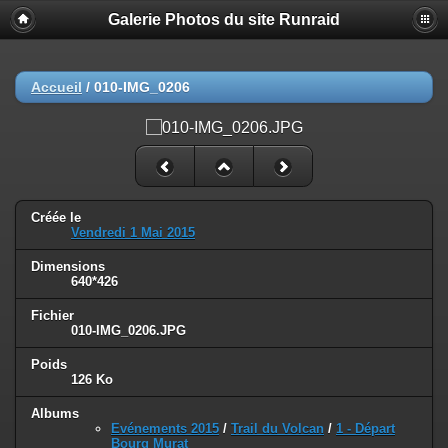
Galerie Photos du site Runraid
Accueil
/
010-IMG_0206
Créée le
Vendredi 1 Mai 2015
Dimensions
640*426
Fichier
010-IMG_0206.JPG
Poids
126 Ko
Albums
Evénements 2015
/
Trail du Volcan
/
1 - Départ
Bourg Murat