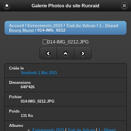
Galerie Photos du site Runraid
Accueil
/
Evénements 2015
/
Trail du Volcan
/
1 - Départ
Bourg Murat
/
014-IMG_0212
Créée le
Vendredi 1 Mai 2015
Dimensions
640*426
Fichier
014-IMG_0212.JPG
Poids
131 Ko
Albums
Evénements 2015
/
Trail du Volcan
/
1 - Départ