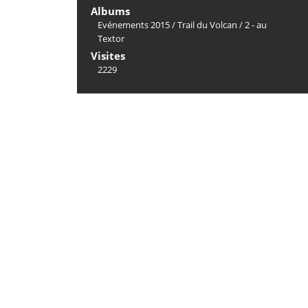
Albums
Evénements 2015
/
Trail du Volcan
/
2 - au
Textor
Visites
2229