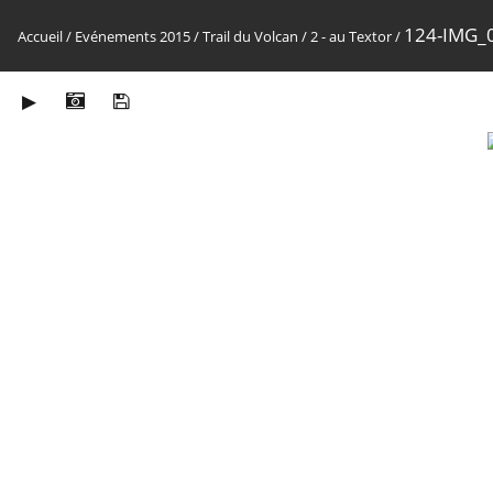
124-IMG_
Accueil
/
Evénements 2015
/
Trail du Volcan
/
2 - au Textor
/