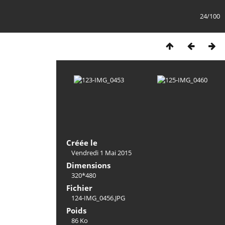
24/100
Créée le
Vendredi 1 Mai 2015
Dimensions
320*480
Fichier
124-IMG_0456.JPG
Poids
86 Ko