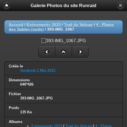
Galerie Photos du site Runraid
Accueil
/
Evénements 2015
/
Trail du Volcan
/
4 - Plaine
des Sables (suite)
/
393-IMG_1067
Créée le
Vendredi 1 Mai 2015
Dimensions
640*426
Fichier
393-IMG_1067.JPG
Poids
135 Ko
Albums
Evénements 2015
/
Trail du Volcan
/
4 - Plaine