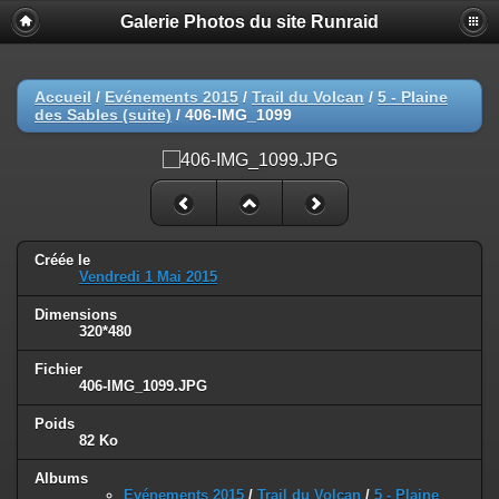
Galerie Photos du site Runraid
Accueil
/
Evénements 2015
/
Trail du Volcan
/
5 - Plaine
des Sables (suite)
/
406-IMG_1099
Créée le
Vendredi 1 Mai 2015
Dimensions
320*480
Fichier
406-IMG_1099.JPG
Poids
82 Ko
Albums
Evénements 2015
/
Trail du Volcan
/
5 - Plaine