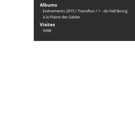
Albums
Evénements 2015
/
TransRun
/
1 - de Hell Bourg
à la Plaine des Sables
Visites
5498