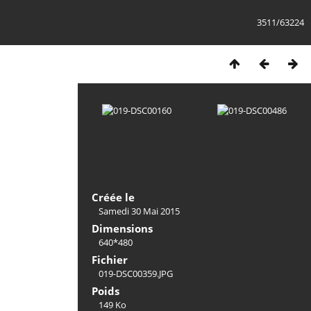
3511/63224
Créée le
Samedi 30 Mai 2015
Dimensions
640*480
Fichier
019-DSC00359.JPG
Poids
149 Ko