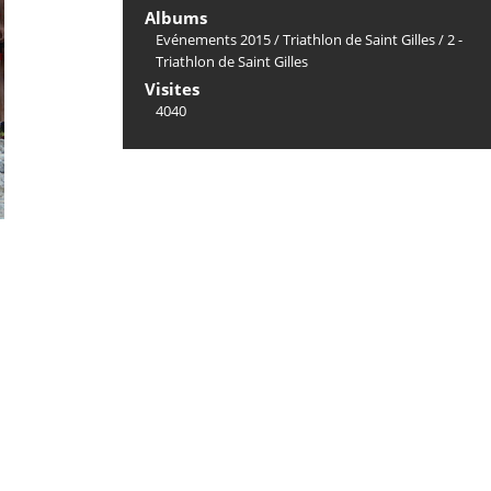
Albums
Evénements 2015
/
Triathlon de Saint Gilles
/
2 -
Triathlon de Saint Gilles
Visites
4040