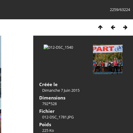
2259/63224
Créée le
Dimanche 7 Juin 2015
Dimensions
792*528
Fichier
012-DSC_1781.JPG
Poids
225 Ko