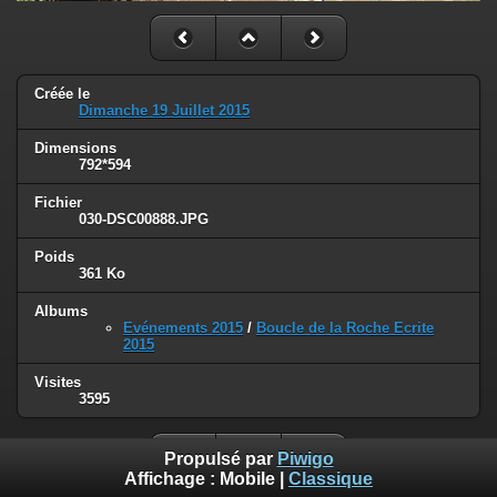
Créée le
Dimanche 19 Juillet 2015
Dimensions
792*594
Fichier
030-DSC00888.JPG
Poids
361 Ko
Albums
Evénements 2015
/
Boucle de la Roche Ecrite
2015
Visites
3595
Propulsé par
Piwigo
Affichage :
Mobile
|
Classique