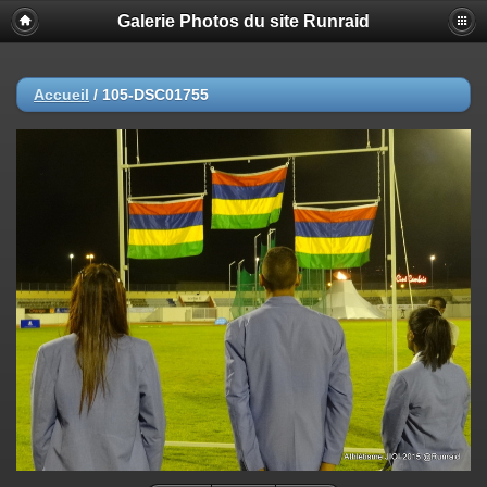
Galerie Photos du site Runraid
Accueil
/
105-DSC01755