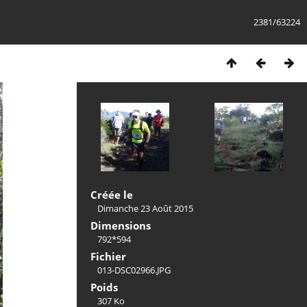
2381/63224
Créée le
Dimanche 23 Août 2015
Dimensions
792*594
Fichier
013-DSC02966.JPG
Poids
307 Ko