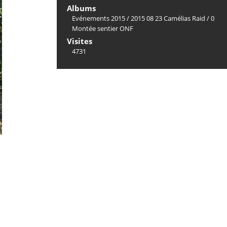
Albums
Evénements 2015
/
2015 08 23 Camélias Raid
/
0
Montée sentier ONF
Visites
4731