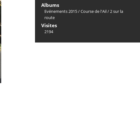
Albums
Evénements 2015
/
Course de l'Ail
/
2 sur la
route
Visites
2194