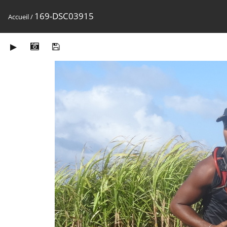
169-DSC03915
Accueil
/