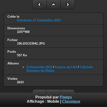
Créée le
Dimanche 27 Septembre 2015
Dimensions
1197*900
Fichier
196-DSC03942.JPG
Poids
557 Ko
Albums
Evénements 2015
/
Course de l'Ail
/
3 Arrivée
Domaine du Relais
Visites
2643
Propulsé par
Piwigo
Affichage :
Mobile
|
Classique