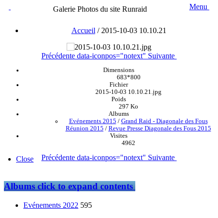
Menu
Galerie Photos du site Runraid
Accueil
/
2015-10-03 10.10.21
Précédente
data-iconpos="notext"
Suivante
Dimensions
683*800
Fichier
2015-10-03 10.10.21.jpg
Poids
297 Ko
Albums
Evénements 2015
/
Grand Raid - Diagonale des Fous
Réunion 2015
/
Revue Presse Diagonale des Fous 2015
Visites
4962
Précédente
data-iconpos="notext"
Suivante
Close
Albums
click to expand contents
Evénements 2022
595