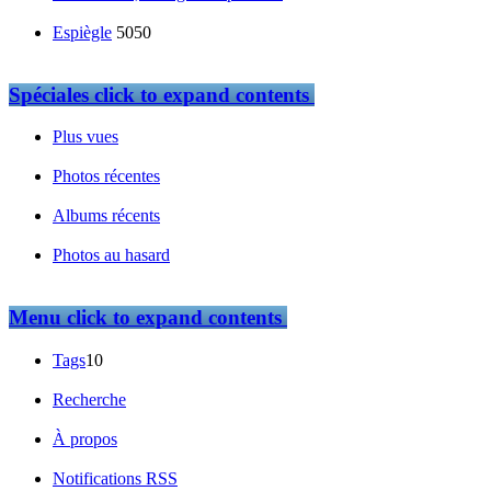
Espiègle
5050
Spéciales
click to expand contents
Plus vues
Photos récentes
Albums récents
Photos au hasard
Menu
click to expand contents
Tags
10
Recherche
À propos
Notifications RSS