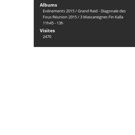
Albums
Evénements 2015
/
Grand Raid - Diagonale des
Fous Réunion 2015
/
3 Mascareignes Fin Kalla
11h45 - 13h
Visites
2470