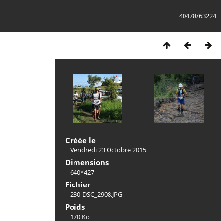
40478/63224
Créée le
Vendredi 23 Octobre 2015
Dimensions
640*427
Fichier
230-DSC_2908.JPG
Poids
170 Ko