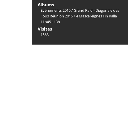
Albums
Evénements 2015
/
Grand Raid - Diagonale des
Fous Réunion 2015
/
4 Mascareignes Fin Kalla
11h45 - 13h
Visites
1568