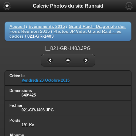
Galerie Photos du site Runraid
Accueil
/
Evénements 2015
/
Grand Raid - Diagonale des
Fous Réunion 2015
/
Photos JP Vidot Grand Raid - les
cadors
/
021-GR-1403
Créée le
Vendredi 23 Octobre 2015
Dimensions
640*425
Fichier
021-GR-1403.JPG
Poids
191 Ko
Albums