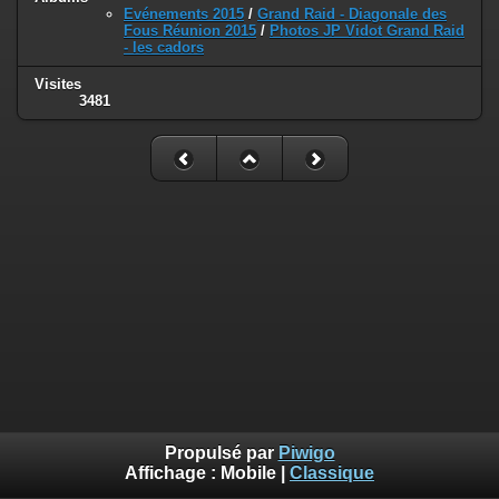
Evénements 2015
/
Grand Raid - Diagonale des
Fous Réunion 2015
/
Photos JP Vidot Grand Raid
- les cadors
Visites
3481
Propulsé par
Piwigo
Affichage :
Mobile
|
Classique