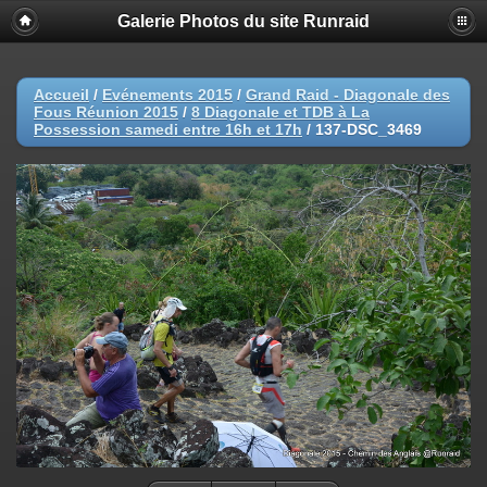
Galerie Photos du site Runraid
Accueil
/
Evénements 2015
/
Grand Raid - Diagonale des
Fous Réunion 2015
/
8 Diagonale et TDB à La
Possession samedi entre 16h et 17h
/
137-DSC_3469