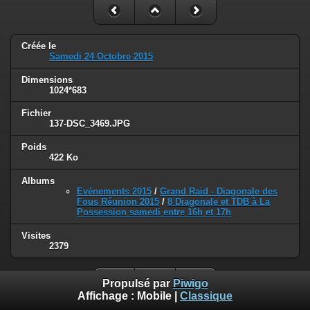
Créée le
Samedi 24 Octobre 2015
Dimensions
1024*683
Fichier
137-DSC_3469.JPG
Poids
422 Ko
Albums
Evénements 2015
/
Grand Raid - Diagonale des
Fous Réunion 2015
/
8 Diagonale et TDB à La
Possession samedi entre 16h et 17h
Visites
2379
Propulsé par
Piwigo
Affichage :
Mobile
|
Classique