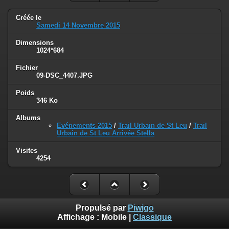
Créée le
Samedi 14 Novembre 2015
Dimensions
1024*684
Fichier
09-DSC_4407.JPG
Poids
346 Ko
Albums
Evénements 2015
/
Trail Urbain de St Leu
/
Trail
Urbain de St Leu Arrivée Stella
Visites
4254
Propulsé par
Piwigo
Affichage :
Mobile
|
Classique