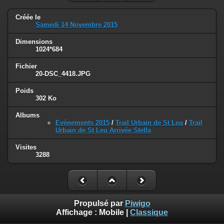
Créée le
Samedi 14 Novembre 2015
Dimensions
1024*684
Fichier
20-DSC_4418.JPG
Poids
302 Ko
Albums
Evénements 2015
/
Trail Urbain de St Leu
/
Trail
Urbain de St Leu Arrivée Stella
Visites
3288
Propulsé par
Piwigo
Affichage :
Mobile
|
Classique