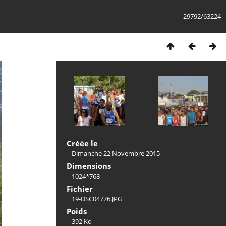
29792/63224
Créée le
Dimanche 22 Novembre 2015
Dimensions
1024*768
Fichier
19-DSC04776.JPG
Poids
392 Ko