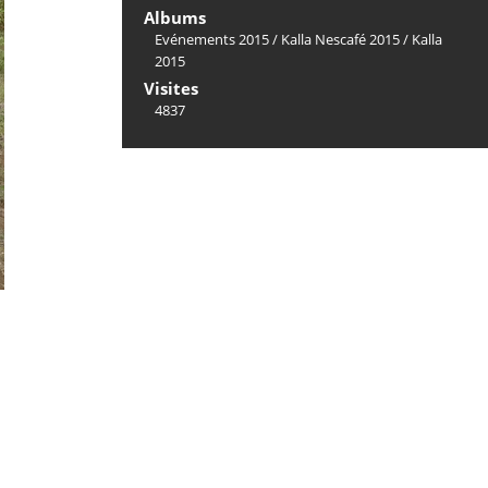
Albums
Evénements 2015
/
Kalla Nescafé 2015
/
Kalla
2015
Visites
4837