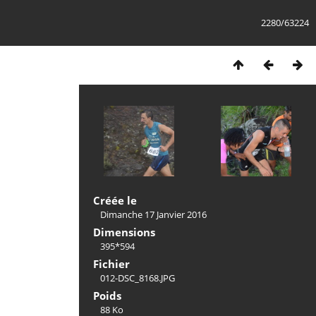
2280/63224
Créée le
Dimanche 17 Janvier 2016
Dimensions
395*594
Fichier
012-DSC_8168.JPG
Poids
88 Ko