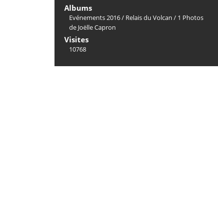
Albums
Evénements 2016
/
Relais du Volcan
/
1 Photos
de Joëlle Capron
Visites
10768