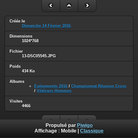
Créée le
Dimanche 14 Février 2016
Dimensions
1024*768
Fichier
13-DSC05545.JPG
Poids
434 Ko
Albums
Evénements 2016
/
Championnat Réunion Cross
/
Vétérans Hommes
Visites
4466
Propulsé par
Piwigo
Affichage :
Mobile
|
Classique