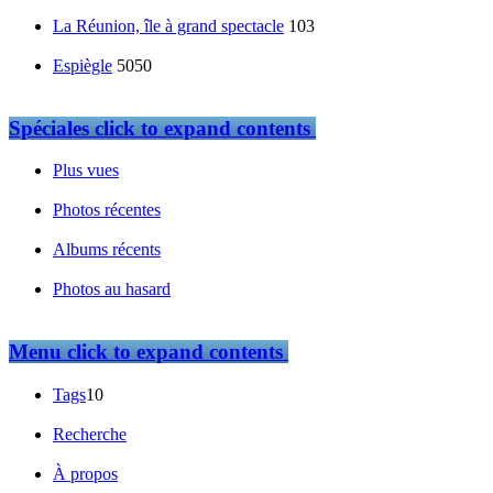
La Réunion, île à grand spectacle
103
Espiègle
5050
Spéciales
click to expand contents
Plus vues
Photos récentes
Albums récents
Photos au hasard
Menu
click to expand contents
Tags
10
Recherche
À propos