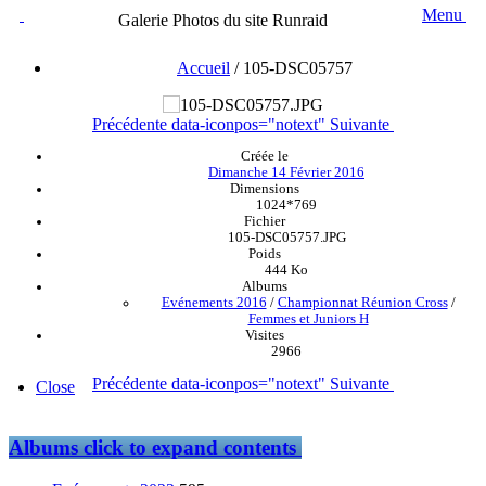
Menu
Galerie Photos du site Runraid
Accueil
/
105-DSC05757
Précédente
data-iconpos="notext"
Suivante
Créée le
Dimanche 14 Février 2016
Dimensions
1024*769
Fichier
105-DSC05757.JPG
Poids
444 Ko
Albums
Evénements 2016
/
Championnat Réunion Cross
/
Femmes et Juniors H
Visites
2966
Précédente
data-iconpos="notext"
Suivante
Close
Albums
click to expand contents