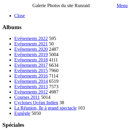
Galerie Photos du site Runraid
Menu
Close
Albums
Evénements 2022
595
Evénements 2021
50
Evénements 2020
2487
Evénements 2019
5004
Evénements 2018
4111
Evénements 2017
6634
Evénements 2015
7960
Evénements 2016
7114
Evénements 2014
6519
Evénements 2013
7573
Evénements 2012
4987
Courses 2011
5014
Cyclones Océan Indien
38
La Réunion, île à grand spectacle
103
Espiègle
5050
Spéciales