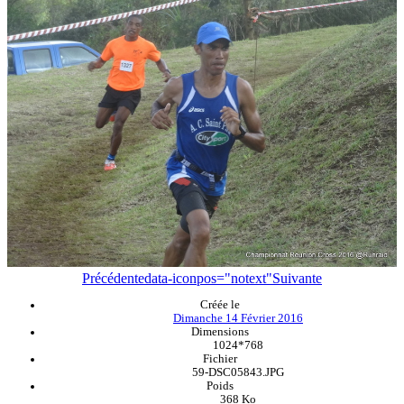
Précédente
data-iconpos="notext"
Suivante
Créée le
Dimanche 14 Février 2016
Dimensions
1024*768
Fichier
59-DSC05843.JPG
Poids
368 Ko