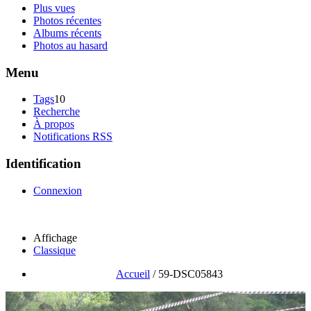
Plus vues
Photos récentes
Albums récents
Photos au hasard
Menu
Tags
10
Recherche
À propos
Notifications RSS
Identification
Connexion
Affichage
Classique
Accueil
/
59-DSC05843