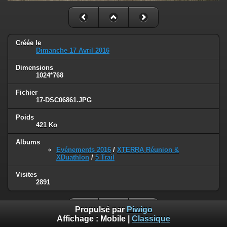
Créée le
Dimanche 17 Avril 2016
Dimensions
1024*768
Fichier
17-DSC06861.JPG
Poids
421 Ko
Albums
Evénements 2016
/
XTERRA Réunion &
XDuathlon
/
5 Trail
Visites
2891
Propulsé par
Piwigo
Affichage :
Mobile
|
Classique