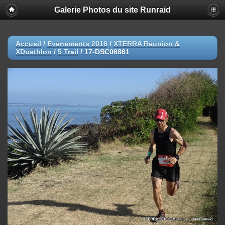
Galerie Photos du site Runraid
Accueil
/
Evénements 2016
/
XTERRA Réunion &
XDuathlon
/
5 Trail
/
17-DSC06861