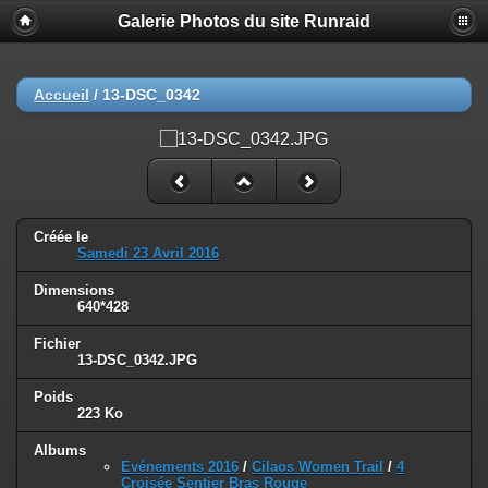
Galerie Photos du site Runraid
Accueil
/
13-DSC_0342
Créée le
Samedi 23 Avril 2016
Dimensions
640*428
Fichier
13-DSC_0342.JPG
Poids
223 Ko
Albums
Evénements 2016
/
Cilaos Women Trail
/
4
Croisée Sentier Bras Rouge