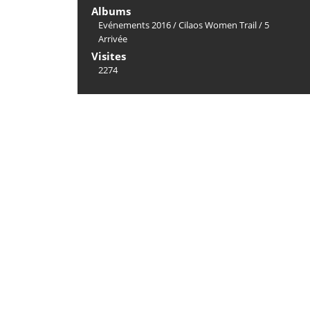
Albums
Evénements 2016
/
Cilaos Women Trail
/
5
Arrivée
Visites
2274