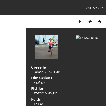
28316/63224
Créée le
Samedi 23 Avril 2016
Dimensions
640*428
Fichier
17-DSC_0443.JPG
Poids
170 Ko