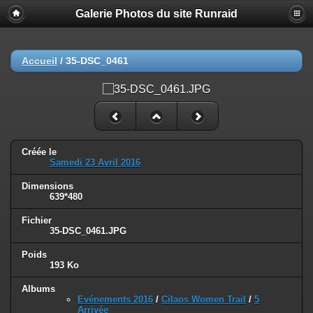
Galerie Photos du site Runraid
Accueil
/
35-DSC_0461
Créée le
Samedi 23 Avril 2016
Dimensions
639*480
Fichier
35-DSC_0461.JPG
Poids
193 Ko
Albums
Evénements 2016
/
Cilaos Women Trail
/
5
Arrivée