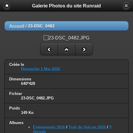
Galerie Photos du site Runraid
Accueil
/
23-DSC_0482
Créée le
Dimanche 1 Mai 2016
Dimensions
640*428
Fichier
23-DSC_0482.JPG
Poids
149 Ko
Albums
Evénements 2016
/
Trail du Volcan 2016
/
9
Arrivée