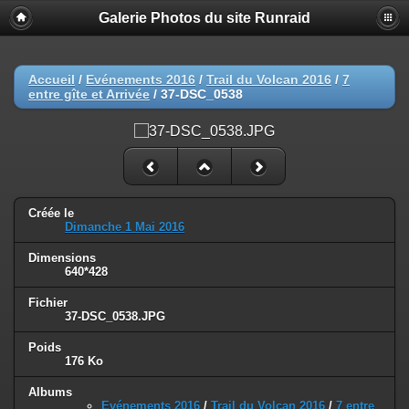
Galerie Photos du site Runraid
Accueil
/
Evénements 2016
/
Trail du Volcan 2016
/
7
entre gîte et Arrivée
/
37-DSC_0538
Créée le
Dimanche 1 Mai 2016
Dimensions
640*428
Fichier
37-DSC_0538.JPG
Poids
176 Ko
Albums
Evénements 2016
/
Trail du Volcan 2016
/
7 entre