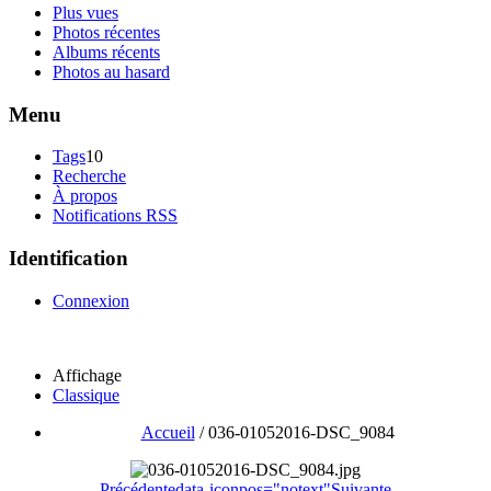
Plus vues
Photos récentes
Albums récents
Photos au hasard
Menu
Tags
10
Recherche
À propos
Notifications RSS
Identification
Connexion
Affichage
Classique
Accueil
/
036-01052016-DSC_9084
Précédente
data-iconpos="notext"
Suivante