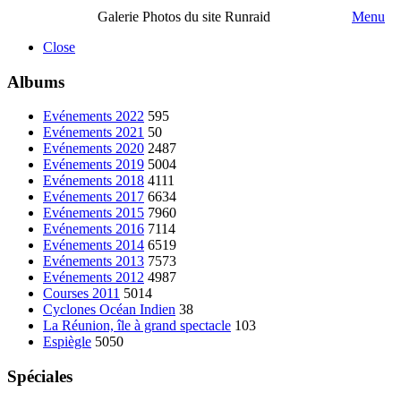
Galerie Photos du site Runraid
Menu
Close
Albums
Evénements 2022
595
Evénements 2021
50
Evénements 2020
2487
Evénements 2019
5004
Evénements 2018
4111
Evénements 2017
6634
Evénements 2015
7960
Evénements 2016
7114
Evénements 2014
6519
Evénements 2013
7573
Evénements 2012
4987
Courses 2011
5014
Cyclones Océan Indien
38
La Réunion, île à grand spectacle
103
Espiègle
5050
Spéciales