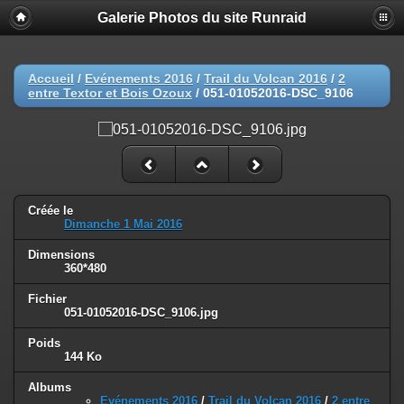
Galerie Photos du site Runraid
Accueil
/
Evénements 2016
/
Trail du Volcan 2016
/
2
entre Textor et Bois Ozoux
/
051-01052016-DSC_9106
Créée le
Dimanche 1 Mai 2016
Dimensions
360*480
Fichier
051-01052016-DSC_9106.jpg
Poids
144 Ko
Albums
Evénements 2016
/
Trail du Volcan 2016
/
2 entre