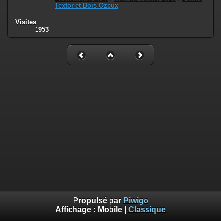
Textor et Bois Ozoux
Visites
1953
Propulsé par
Piwigo
Affichage :
Mobile
|
Classique