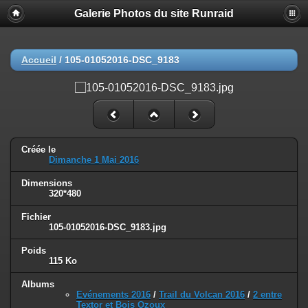
Galerie Photos du site Runraid
Accueil
/
105-01052016-DSC_9183
Créée le
Dimanche 1 Mai 2016
Dimensions
320*480
Fichier
105-01052016-DSC_9183.jpg
Poids
115 Ko
Albums
Evénements 2016
/
Trail du Volcan 2016
/
2 entre
Textor et Bois Ozoux