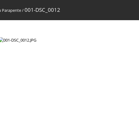
001-DSC_0012
u Parapente
/