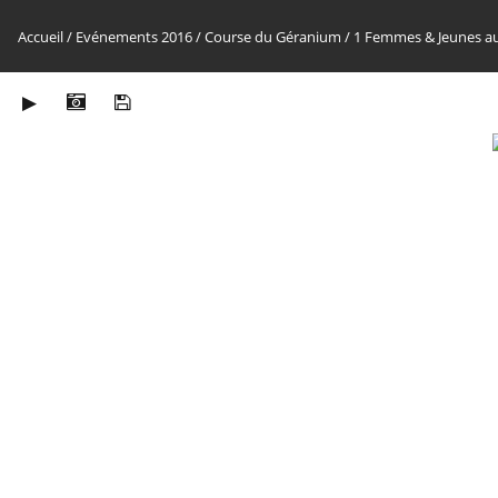
Accueil
/
Evénements 2016
/
Course du Géranium
/
1 Femmes & Jeunes a