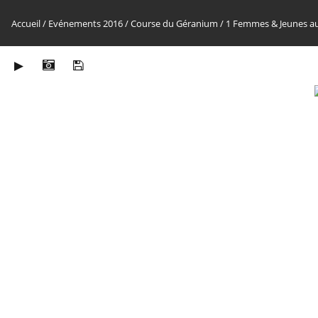
Accueil
/
Evénements 2016
/
Course du Géranium
/
1 Femmes & Jeunes a