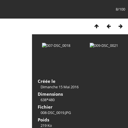
8/100
Créée le
Dimanche 15 Mai 2016
Dimensions
638*480
Fichier
008-DSC_0019.JPG
Poids
219 Ko