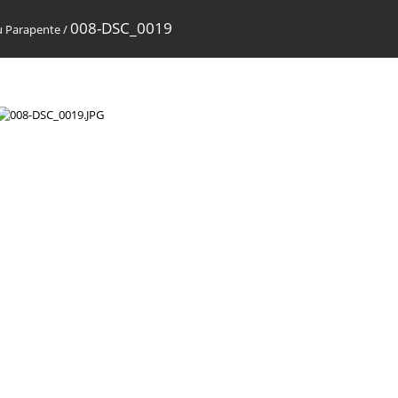
008-DSC_0019
u Parapente
/