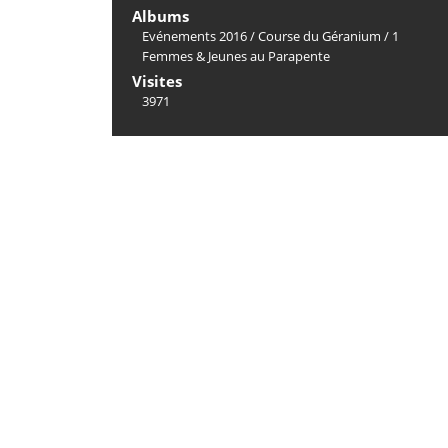
Albums
Evénements 2016
/
Course du Géranium
/
1
Femmes & Jeunes au Parapente
Visites
3971